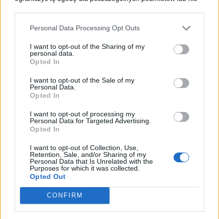
zgodzić się. Jeśli wyrażasz zgodę kliknij przycisk “Zgadzam
się”.
Name*
Personal Data Processing Opt Outs
Jeżeli nie chcesz wyrazić zgody, przejdź do ustawień
zaawansowanych.
I want to opt-out of the Sharing of my
Wyrażenie zgody jest dobrowolne i w każdej chwili możesz je
personal data.
Email*
ograniczyć lub wycofać przechodząc do ustawień
Opted In
zaawansowanych.
I want to opt-out of the Sale of my
Masz również prawo do żądania dostępu do swoich danych,
Personal Data.
Website
ich sprostowania, usunięcia lub ograniczenia przetwarzania,
Opted In
prawo do przeniesienia danych czy wyrażenia sprzeciwu
wobec przetwarzania danych. Wszystkie prawa, które Ci
I want to opt-out of processing my
Personal Data for Targeted Advertising.
przysługują i sposób przetwarzania przez nas danych
Zapamiętaj moje dane w tej przeglądarce podczas
Opted In
osobowych zostały opisane w Polityce Prywatności.
pisania kolejnych komentarzy.
I want to opt-out of Collection, Use,
Retention, Sale, and/or Sharing of my
Personal Data that Is Unrelated with the
Purposes for which it was collected.
Opted Out
CONFIRM
S