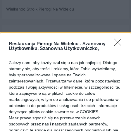
Wielkanoc Stroik Pierogi Na Widelcu
Dodaj komentarz
Restauracja Pierogi Na Widelcu -
Szanowny
Twój adres e-mail nie zostanie opublikowany.
Wymagane
Użytkowniku, Szanowna Użytkowniczko,
pola są oznaczone
*
Zależy nam, aby każdy czuł się u nas jak najlepiej. Dlatego
Komentarz
*
staramy się, aby treści i reklamy, które Tobie wyświetlamy,
były spersonalizowane i oparte na Twoich
zainteresowaniach. Przetwarzamy dane, które pozostawiasz
podczas Twojej aktywności w Internecie, w szczególności te,
które zapisywane są w plikach cookie do celów
marketingowych, w tym do analizowania i do profilowania w
odniesieniu do produktów i usług osób trzecich. Informacje
dotyczące plików cookie zawarte są w COOKIES.
Masz prawo zgodzić się na przetwarzanie danych
osobowych przez nas i naszych zaufanych partnerów,
ograniczyć tę zgodę dla poszczególnych podmiotów lub nie