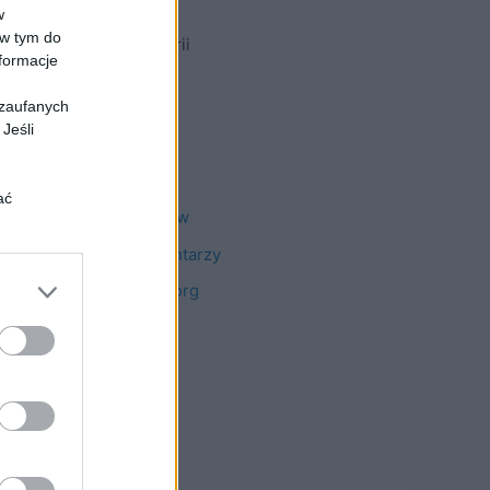
w
 w tym do
Brak kategorii
nformacje
 zaufanych
Meta
Jeśli
Zaloguj się
ać
Kanał wpisów
ięcia lub
Kanał komentarzy
iwu wobec
WordPress.org
ia przez