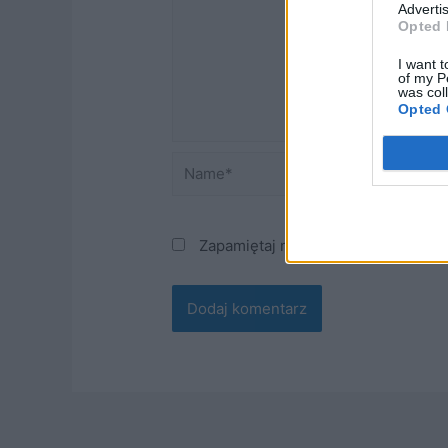
Advertis
Opted 
I want t
of my P
was col
Opted 
Name*
Email*
Zapamiętaj moje dane w tej przegl