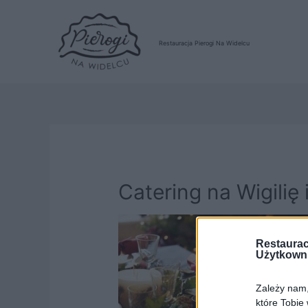
Restauracja Pierogi Na Widelcu
Catering na Wigilię
Restaurac
Użytkown
Zależy nam, 
które Tobie