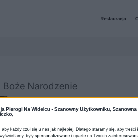
Restauracja
O
 i Boże Narodzenie
ja Pierogi Na Widelcu -
Szanowny Użytkowniku, Szanowna
iczko,
aby każdy czuł się u nas jak najlepiej. Dlatego staramy się, aby treści 
 wyświetlamy, były spersonalizowane i oparte na Twoich zainteresowani