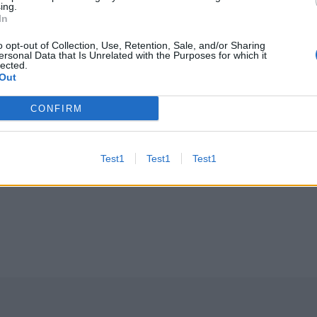
ing.
In
o opt-out of Collection, Use, Retention, Sale, and/or Sharing
ersonal Data that Is Unrelated with the Purposes for which it
lected.
Out
CONFIRM
Website
Test1
Test1
Test1
ądarce podczas pisania kolejnych komentarzy.