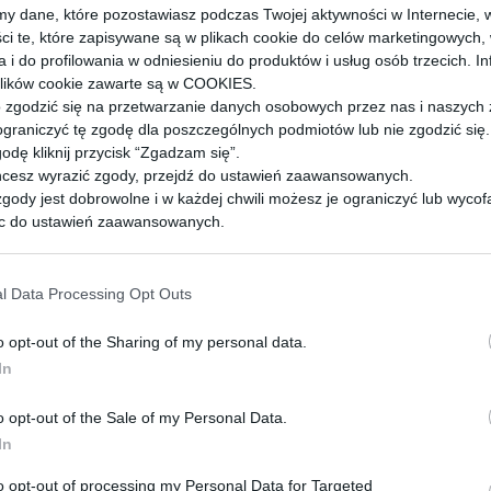
y dane, które pozostawiasz podczas Twojej aktywności w Internecie, 
ci te, które zapisywane są w plikach cookie do celów marketingowych,
a i do profilowania w odniesieniu do produktów i usług osób trzecich. I
lików cookie zawarte są w COOKIES.
zgodzić się na przetwarzanie danych osobowych przez nas i naszych
ograniczyć tę zgodę dla poszczególnych podmiotów lub nie zgodzić się. 
odę kliknij przycisk “Zgadzam się”.
chcesz wyrazić zgody, przejdź do ustawień zaawansowanych.
gody jest dobrowolne i w każdej chwili możesz je ograniczyć lub wycof
c do ustawień zaawansowanych.
ż prawo do żądania dostępu do swoich danych, ich sprostowania, usun
a przetwarzania, prawo do przeniesienia danych czy wyrażenia sprzec
ia danych. Wszystkie prawa, które Ci przysługują i sposób przetwarzan
l Data Processing Opt Outs
kowany.
Wymagane pola są oznaczone
*
osobowych zostały opisane w Polityce Prywatności.
o opt-out of the Sharing of my personal data.
In
o opt-out of the Sale of my Personal Data.
In
to opt-out of processing my Personal Data for Targeted