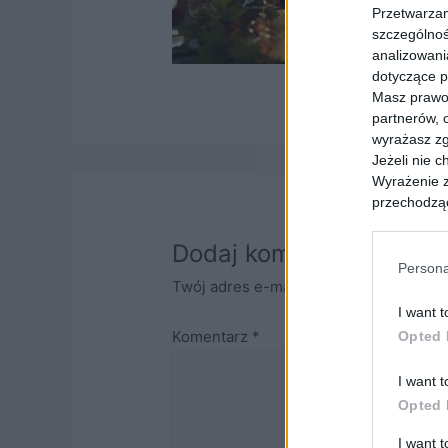
Przetwarzam
szczególnoś
analizowani
dotyczące p
Masz prawo 
partnerów, 
wyrażasz zg
Jeżeli nie 
Wyrażenie z
przechodzą
Masz równie
ograniczeni
Dodaj komentarz
przetwarzan
Persona
Twój adres e-mail nie zostanie opubli
nas danych 
I want t
Komentarz
*
Opted 
I want t
Opted 
I want 