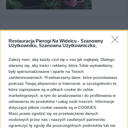
Dodaj komentarz
Restauracja Pierogi Na Widelcu -
Szanowny
Twój adres e-mail nie zostanie opublikowany.
Wymagane
Użytkowniku, Szanowna Użytkowniczko,
pola są oznaczone
*
Zależy nam, aby każdy czuł się u nas jak najlepiej. Dlatego
Komentarz
*
staramy się, aby treści i reklamy, które Tobie wyświetlamy,
były spersonalizowane i oparte na Twoich
zainteresowaniach. Przetwarzamy dane, które pozostawiasz
podczas Twojej aktywności w Internecie, w szczególności te,
które zapisywane są w plikach cookie do celów
marketingowych, w tym do analizowania i do profilowania w
odniesieniu do produktów i usług osób trzecich. Informacje
dotyczące plików cookie zawarte są w COOKIES.
Masz prawo zgodzić się na przetwarzanie danych
osobowych przez nas i naszych zaufanych partnerów,
ograniczyć tę zgodę dla poszczególnych podmiotów lub nie