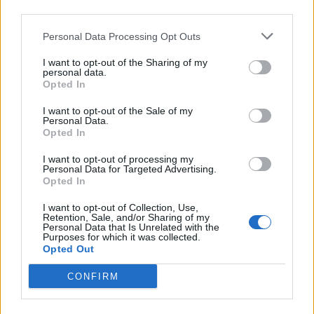
zgodzić się. Jeśli wyrażasz zgodę kliknij przycisk “Zgadzam
Name*
się”.
Personal Data Processing Opt Outs
Jeżeli nie chcesz wyrazić zgody, przejdź do ustawień
zaawansowanych.
I want to opt-out of the Sharing of my
Wyrażenie zgody jest dobrowolne i w każdej chwili możesz je
Email*
personal data.
ograniczyć lub wycofać przechodząc do ustawień
Opted In
zaawansowanych.
I want to opt-out of the Sale of my
Masz również prawo do żądania dostępu do swoich danych,
Personal Data.
Website
ich sprostowania, usunięcia lub ograniczenia przetwarzania,
Opted In
prawo do przeniesienia danych czy wyrażenia sprzeciwu
wobec przetwarzania danych. Wszystkie prawa, które Ci
I want to opt-out of processing my
Personal Data for Targeted Advertising.
przysługują i sposób przetwarzania przez nas danych
Zapamiętaj moje dane w tej przeglądarce podczas
Opted In
osobowych zostały opisane w Polityce Prywatności.
pisania kolejnych komentarzy.
I want to opt-out of Collection, Use,
Retention, Sale, and/or Sharing of my
Personal Data that Is Unrelated with the
Purposes for which it was collected.
Opted Out
CONFIRM
S
z