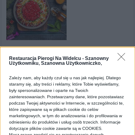
Restauracja Pierogi Na Widelcu -
Szanowny
Użytkowniku, Szanowna Użytkowniczko,
Dodaj komentarz
Twój adres e-mail nie zostanie opublikowany.
Wymagane
Zależy nam, aby każdy czuł się u nas jak najlepiej. Dlatego
pola są oznaczone
*
staramy się, aby treści i reklamy, które Tobie wyświetlamy,
były spersonalizowane i oparte na Twoich
Komentarz
*
zainteresowaniach. Przetwarzamy dane, które pozostawiasz
podczas Twojej aktywności w Internecie, w szczególności te,
które zapisywane są w plikach cookie do celów
marketingowych, w tym do analizowania i do profilowania w
odniesieniu do produktów i usług osób trzecich. Informacje
dotyczące plików cookie zawarte są w COOKIES.
Masz prawo zgodzić się na przetwarzanie danych