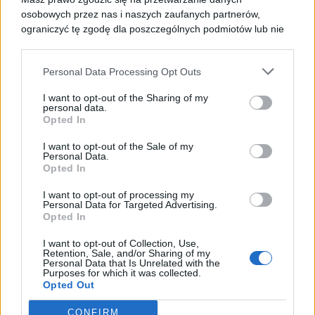
osobowych przez nas i naszych zaufanych partnerów,
ograniczyć tę zgodę dla poszczególnych podmiotów lub nie
zgodzić się. Jeśli wyrażasz zgodę kliknij przycisk “Zgadzam
się”.
Personal Data Processing Opt Outs
Jeżeli nie chcesz wyrazić zgody, przejdź do ustawień
zaawansowanych.
Name*
I want to opt-out of the Sharing of my
Wyrażenie zgody jest dobrowolne i w każdej chwili możesz je
personal data.
ograniczyć lub wycofać przechodząc do ustawień
Opted In
zaawansowanych.
Email*
I want to opt-out of the Sale of my
Masz również prawo do żądania dostępu do swoich danych,
Personal Data.
ich sprostowania, usunięcia lub ograniczenia przetwarzania,
Opted In
prawo do przeniesienia danych czy wyrażenia sprzeciwu
wobec przetwarzania danych. Wszystkie prawa, które Ci
Website
I want to opt-out of processing my
Personal Data for Targeted Advertising.
przysługują i sposób przetwarzania przez nas danych
Opted In
osobowych zostały opisane w Polityce Prywatności.
I want to opt-out of Collection, Use,
Zapamiętaj moje dane w tej przeglądarce podczas
Retention, Sale, and/or Sharing of my
pisania kolejnych komentarzy.
Personal Data that Is Unrelated with the
Purposes for which it was collected.
Opted Out
CONFIRM