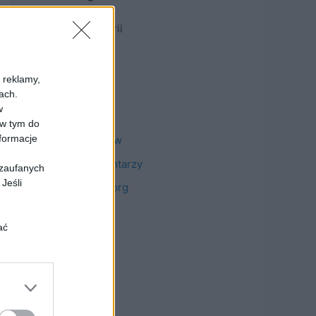
Brak kategorii
Meta
i reklamy,
ach.
w
Zaloguj się
 w tym do
nformacje
Kanał wpisów
Kanał komentarzy
 zaufanych
Jeśli
WordPress.org
ać
ięcia lub
iwu wobec
ia przez