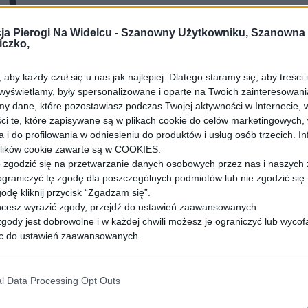
ja Pierogi Na Widelcu -
Szanowny Użytkowniku, Szanowna
iczko,
aby każdy czuł się u nas jak najlepiej. Dlatego staramy się, aby treści 
 wyświetlamy, były spersonalizowane i oparte na Twoich zainteresowani
y dane, które pozostawiasz podczas Twojej aktywności w Internecie, 
ci te, które zapisywane są w plikach cookie do celów marketingowych,
a i do profilowania w odniesieniu do produktów i usług osób trzecich. I
lików cookie zawarte są w COOKIES.
zgodzić się na przetwarzanie danych osobowych przez nas i naszych
tent/uploads/2021/03/cropped-cropped-logo-
ograniczyć tę zgodę dla poszczególnych podmiotów lub nie zgodzić się. 
odę kliknij przycisk “Zgadzam się”.
chcesz wyrazić zgody, przejdź do ustawień zaawansowanych.
gody jest dobrowolne i w każdej chwili możesz je ograniczyć lub wycof
c do ustawień zaawansowanych.
ż prawo do żądania dostępu do swoich danych, ich sprostowania, usun
a przetwarzania, prawo do przeniesienia danych czy wyrażenia sprzec
ia danych. Wszystkie prawa, które Ci przysługują i sposób przetwarzan
l Data Processing Opt Outs
osobowych zostały opisane w Polityce Prywatności.