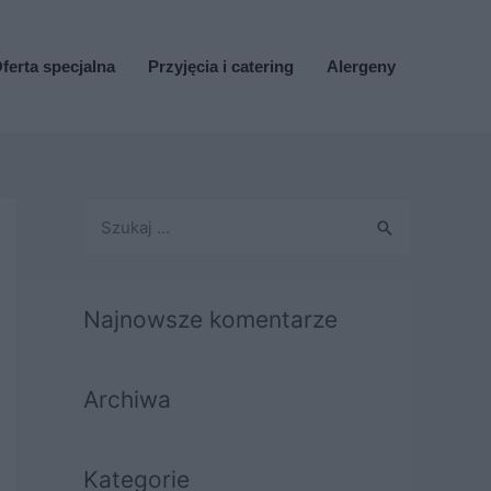
ferta specjalna
Przyjęcia i catering
Alergeny
S
z
u
k
Najnowsze komentarze
a
j
Archiwa
:
Kategorie