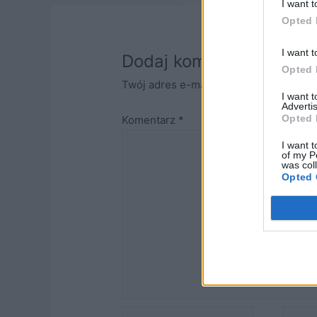
wpisu
I want t
Opted 
I want t
Dodaj komentarz
Opted 
Twój adres e-mail nie zostanie opubli
I want 
Advertis
Opted 
Komentarz
*
I want t
of my P
was col
Opted 
Name*
Email*