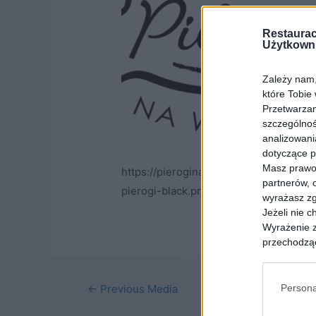
Restaurac
Użytkown
Zależy nam, 
które Tobie
Przetwarzam
szczególnoś
analizowani
dotyczące p
Masz prawo 
https://pieroginawidelcu.com/wp-con
partnerów, 
pierogi-black.png
wyrażasz zg
Jeżeli nie 
Wyrażenie z
przechodzą
Masz równie
ograniczeni
Nawigacja
przetwarzan
Persona
←
Previous Media
nas danych 