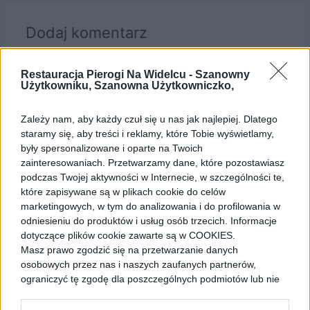
Dodaj komentarz
Twój adres e-mail nie zostanie opublikowany.
Wymagane
pola są oznaczone
*
Restauracja Pierogi Na Widelcu -
Szanowny
Użytkowniku, Szanowna Użytkowniczko,
Komentarz
*
Zależy nam, aby każdy czuł się u nas jak najlepiej. Dlatego
staramy się, aby treści i reklamy, które Tobie wyświetlamy,
były spersonalizowane i oparte na Twoich
zainteresowaniach. Przetwarzamy dane, które pozostawiasz
podczas Twojej aktywności w Internecie, w szczególności te,
które zapisywane są w plikach cookie do celów
marketingowych, w tym do analizowania i do profilowania w
odniesieniu do produktów i usług osób trzecich. Informacje
dotyczące plików cookie zawarte są w COOKIES.
Masz prawo zgodzić się na przetwarzanie danych
osobowych przez nas i naszych zaufanych partnerów,
ograniczyć tę zgodę dla poszczególnych podmiotów lub nie
Name*
zgodzić się. Jeśli wyrażasz zgodę kliknij przycisk “Zgadzam
się”.