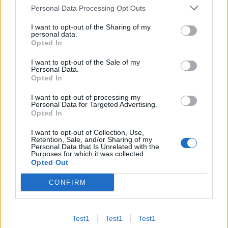
Personal Data Processing Opt Outs
Jeżeli nie chcesz wyrazić zgody, przejdź do ustawień
Email*
zaawansowanych.
I want to opt-out of the Sharing of my
Wyrażenie zgody jest dobrowolne i w każdej chwili możesz je
personal data.
ograniczyć lub wycofać przechodząc do ustawień
Opted In
Website
zaawansowanych.
I want to opt-out of the Sale of my
Masz również prawo do żądania dostępu do swoich danych,
Personal Data.
ich sprostowania, usunięcia lub ograniczenia przetwarzania,
Opted In
prawo do przeniesienia danych czy wyrażenia sprzeciwu
Zapamiętaj moje dane w tej przeglądarce podczas
wobec przetwarzania danych. Wszystkie prawa, które Ci
I want to opt-out of processing my
pisania kolejnych komentarzy.
Personal Data for Targeted Advertising.
przysługują i sposób przetwarzania przez nas danych
Opted In
osobowych zostały opisane w Polityce Prywatności.
I want to opt-out of Collection, Use,
Retention, Sale, and/or Sharing of my
Personal Data that Is Unrelated with the
Purposes for which it was collected.
Opted Out
S
CONFIRM
z
u
k
Najnowsze komentarze
Test1
Test1
Test1