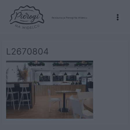
Restauracja Pierogi Na Widelcu
Main
Menu
L2670804